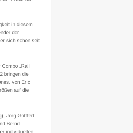
gkeit in diesem
ender der
er sich schon seit
r Combo „Rail
2 bringen die
nes, von Eric
rößen auf die
), Jörg Göttfert
und Bernd
r individuellen