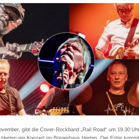
vember, gibt die Cover-Rockband „Rail Road“ um 19.30 Uhr
r Herten ein Konzert im Bürgerhaus Herten. Der Erlös kommt