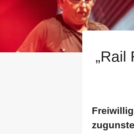
„Rail
Freiwilli
zugunste