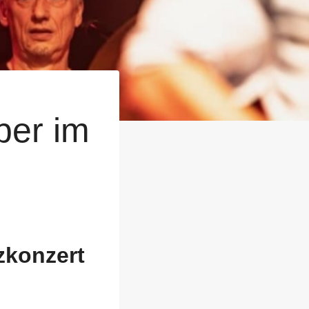
ber im
zkonzert