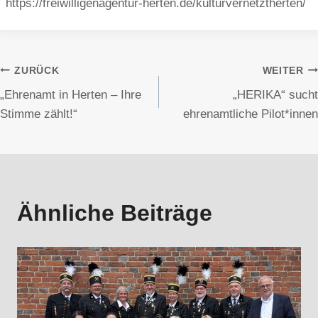
https://freiwilligenagentur-herten.de/kulturvernetztherten/
Beitragsnavigation
ZURÜCK
WEITER
„Ehrenamt in Herten – Ihre
„HERIKA“ sucht
Stimme zählt!“
ehrenamtliche Pilot*innen
Ähnliche Beiträge